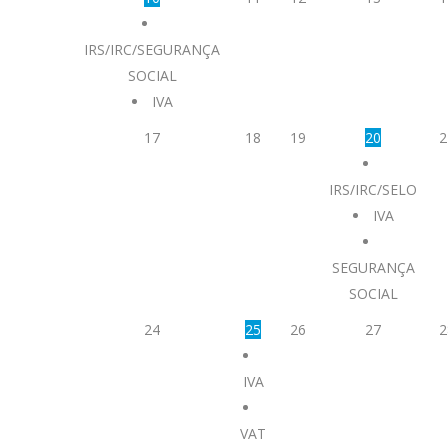
IRS/IRC/SEGURANÇA
SOCIAL
IVA
17
18
19
20
2
IRS/IRC/SELO
IVA
SEGURANÇA
SOCIAL
24
25
26
27
2
IVA
VAT