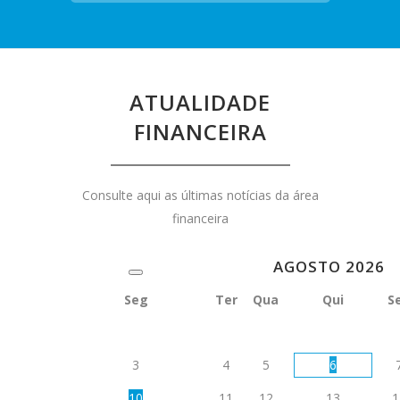
ATUALIDADE
FINANCEIRA
Consulte aqui as últimas notícias da área
financeira
AGOSTO
2026
Seg
Ter
Qua
Qui
S
3
4
5
6
10
11
12
13
1